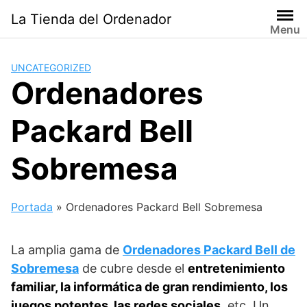
Saltar
La Tienda del Ordenador
al
Menu
contenido
UNCATEGORIZED
Ordenadores
Packard Bell
Sobremesa
Portada
»
Ordenadores Packard Bell Sobremesa
La amplia gama de
Ordenadores Packard Bell de
Sobremesa
de cubre desde el
entretenimiento
familiar, la informática de gran rendimiento, los
juegos potentes, las redes sociales
, etc. Un