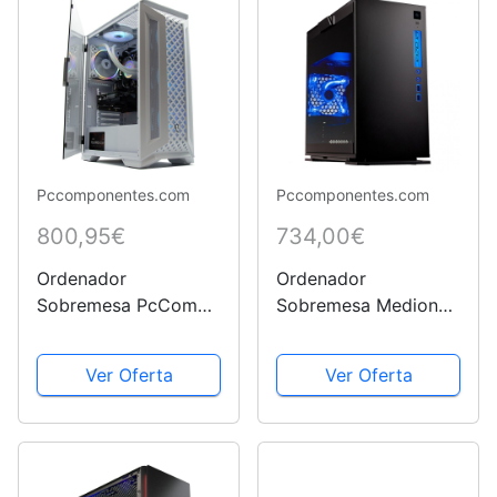
Pccomponentes.com
Pccomponentes.com
800,95€
734,00€
Ordenador
Ordenador
Sobremesa PcCom
Sobremesa Medion
Ready Ryzen 5 3600
Erazer Engineer P10
/ 16GB RAM / 500GB
MD35338 Intel Core
Ver Oferta
Ver Oferta
SSD / GTX 1650 4GB
i5-12400F / 16GB
- Pc Gaming Blanco
RAM / 512GB SSD /
RTX 3060