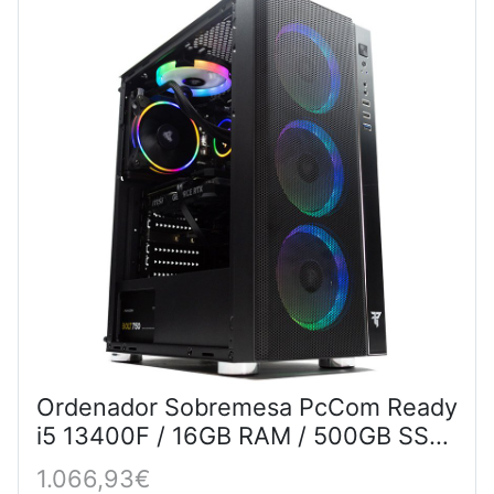
Ordenador Sobremesa PcCom Ready
i5 13400F / 16GB RAM / 500GB SSD
/ RTX 3060 12GB - Pc Gaming Negro
1.066,93€