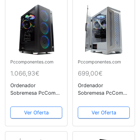
Gaming Negro
Pccomponentes.com
Pccomponentes.com
1.066,93€
699,00€
Ordenador
Ordenador
Sobremesa PcCom
Sobremesa PcCom
Ready i5 13400F /
Ready Ryzen 5 3600
16GB RAM / 500GB
/ 16GB RAM / 500GB
Ver Oferta
Ver Oferta
SSD / RTX 3060
SSD / GTX 1650 4GB
12GB - Pc Gaming
+ Windows 11 - Pc
Negro
Gaming Blanco