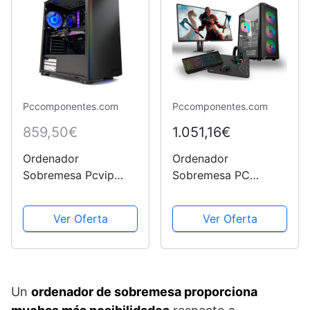
Pccomponentes.com
Pccomponentes.com
859,50€
1.051,16€
Ordenador
Ordenador
Sobremesa Pcvip
Sobremesa PC
Spot AMD Ryzen 5
Racing AMD Ryzen 5
5500 / 16GB RAM /
5600G / 16GB RAM /
Ver Oferta
Ver Oferta
1TB SSD / RTX4060 +
480GB SSD / RTX
Windows 11 Pro
3050+ Pantalla 24"
FullHD + Teclado +
Ratón
Un
ordenador de sobremesa proporciona