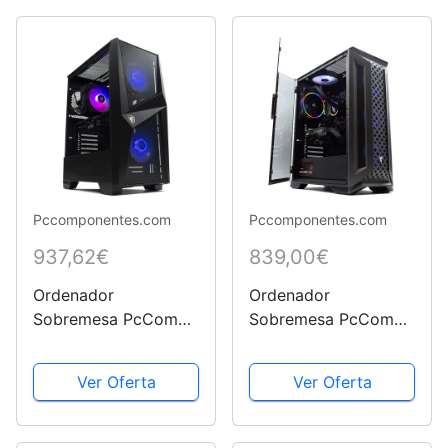
Pccomponentes.com
Pccomponentes.com
937,62€
839,00€
Ordenador
Ordenador
Sobremesa PcCom
Sobremesa PcCom
Ready i5 12400F /
Ready Ryzen 5 3600
16GB RAM / 1TB SSD
/ 16GB RAM / 500GB
Ver Oferta
Ver Oferta
/ RTX 3060 12GB +
SSD / GTX 1660
Windows 11 - Pc
SUPER 6GB +
Gaming
Windows 11 - Pc