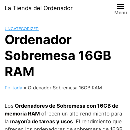
Saltar
La Tienda del Ordenador
al
Menu
contenido
UNCATEGORIZED
Ordenador
Sobremesa 16GB
RAM
Portada
»
Ordenador Sobremesa 16GB RAM
Los
Ordenadores de Sobremesa con 16GB de
memoria RAM
ofrecen un alto rendimiento para
la
mayoría de tareas y usos
. El rendimiento que
ofrecen los ordenadores de sobremesa de 16GB